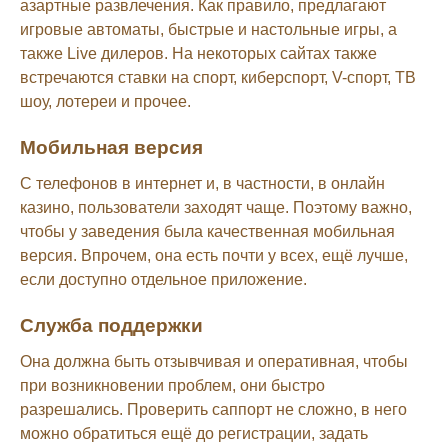
азартные развлечения. Как правило, предлагают
игровые автоматы, быстрые и настольные игры, а
также Live дилеров. На некоторых сайтах также
встречаются ставки на спорт, киберспорт, V-спорт, ТВ
шоу, лотереи и прочее.
Мобильная версия
С телефонов в интернет и, в частности, в онлайн
казино, пользователи заходят чаще. Поэтому важно,
чтобы у заведения была качественная мобильная
версия. Впрочем, она есть почти у всех, ещё лучше,
если доступно отдельное приложение.
Служба поддержки
Она должна быть отзывчивая и оперативная, чтобы
при возникновении проблем, они быстро
разрешались. Проверить саппорт не сложно, в него
можно обратиться ещё до регистрации, задать