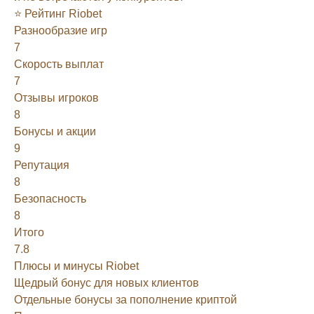
⭐ Рейтинг Riobet
Разнообразие игр
7
Скорость выплат
7
Отзывы игроков
8
Бонусы и акции
9
Репутация
8
Безопасность
8
Итого
7.8
Плюсы и минусы Riobet
Щедрый бонус для новых клиентов
Отдельные бонусы за пополнение криптой