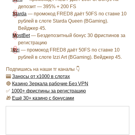
депозит — 395% + 200 FS
Starda
— промокод FRED8 даёт 50FS по ставке 10
рублей в слоте Starda Queen (BGaming).
Вейджер 45.
MostBet
— Бездепозитный бонус 30 фриспинов за
регистрацию
Izzi
— промокод FRED8 даёт 50FS по ставке 10
рублей в слоте Izzi Art (BGaming). Вейджер 45.
Подпишись на наши тг каналы 👇
🎰
Заносы от x1000 в слотах
🔴
Казино Зеркала рабочие Без VPN
✅
1000+ фриспины за регистрацию
🎁
Ещё 30+ казино с бонусами