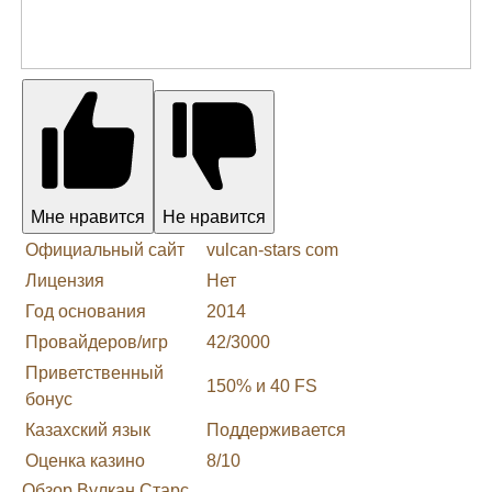
Мне нравится
Не нравится
Официальный сайт
vulcan-stars com
Лицензия
Нет
Год основания
2014
Провайдеров/игр
42/3000
Приветственный
150% и 40 FS
бонус
Казахский язык
Поддерживается
Оценка казино
8/10
Обзор Вулкан Старс