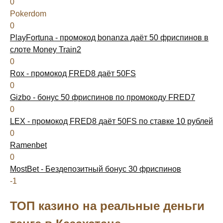
0
Pokerdom
0
PlayFortuna - промокод bonanza даёт 50 фриспинов в
слоте Money Train2
0
Rox - промокод FRED8 даёт 50FS
0
Gizbo - бонус 50 фриспинов по промокоду FRED7
0
LEX - промокод FRED8 даёт 50FS по ставке 10 рублей
0
Ramenbet
0
MostBet - Бездепозитный бонус 30 фриспинов
-1
ТОП казино на реальные деньги