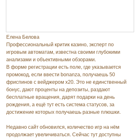
Елена Белова
Профессиональный критик казино, эксперт по
игровым автоматам, известна своими глубокими
анализами и объективными обзорами.
В форме регистрации есть поле, где указывается
промокод, если ввести bonanza, получаешь 50
фриспинов с вейджером х20. Это не единственный
бонус, дают проценты на депозиты, раздают
бесплатные вращения, дарят подарки на день
рождения, а ещё тут есть система статусов, за
достижение которых получаешь разные плюшки.
Недавно сайт обновился, количество игр на нём
продолжает увеличиваться. Сейчас тут доступны