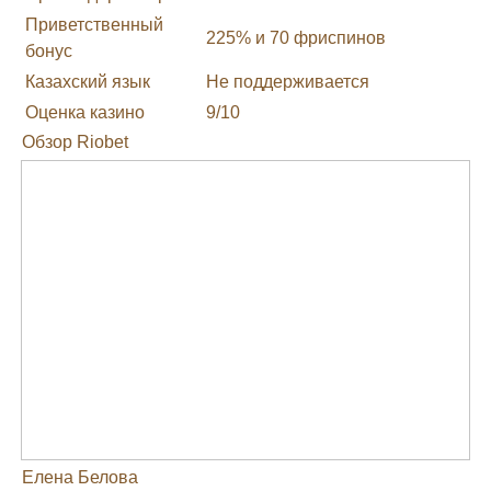
Приветственный
225% и 70 фриспинов
бонус
Казахский язык
Не поддерживается
Оценка казино
9/10
Обзор Riobet
Елена Белова