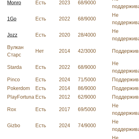
Monro
Есть
2023
68/9000
поддержив
Не
1Go
Есть
2022
68/9000
поддержив
Не
Jozz
Есть
2020
28/4000
поддержив
Вулкан
Нет
2014
42/3000
Поддержив
Старс
Не
Starda
Есть
2022
68/9000
поддержив
Pinco
Есть
2024
71/5000
Поддержив
Pokerdom
Есть
2014
86/9000
Поддержив
PlayFortuna
Есть
2012
62/9000
Поддержив
Не
Rox
Есть
2017
69/5000
поддержив
Не
Gizbo
Есть
2024
74/9000
поддержив
Не