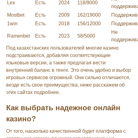
Lex
Есть
2024
118/9000
поддержив
Mostbet
Есть
2009
162/19000
Поддержив
1win
Есть
2018
156/12000
Поддержив
Не
Ramenbet
Есть
2023
58/5000
поддержив
Под казахстанских пользователей многие казино
подстраиваются, добавляя соответствующие
языковые версии, а также предлагая вести
внутренний баланс в тенге. Это очень удобно и выбор
игровых сервисов огромный. Они сильно отличаются,
везде есть свои преимущества, ниже расскажем об
этих сайтах подробнее.
Как выбрать надежное онлайн
казино?
От того, насколько качественной будет платформа с