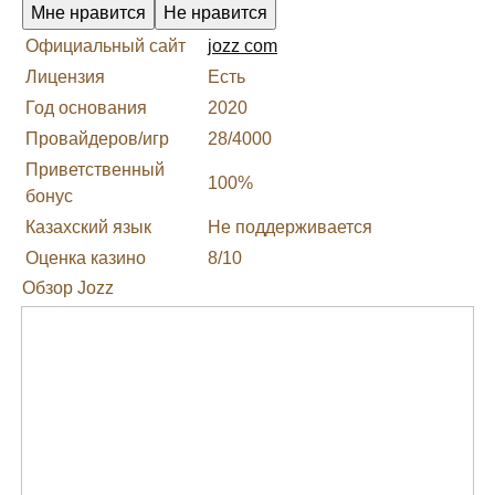
Мне нравится
Не нравится
Официальный сайт
jozz com
Лицензия
Есть
Год основания
2020
Провайдеров/игр
28/4000
Приветственный
100%
бонус
Казахский язык
Не поддерживается
Оценка казино
8/10
Обзор Jozz