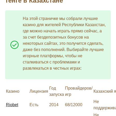
тенге в Казахстане
На этой страничке мы собрали лучшие
казино для жителей Республики Казахстан,
где можно начать играть прямо сейчас, а
за счет бездепозитных бонусов на
некоторых сайтах, это получится сделать,
даже без пополнений. Выбирайте лучшие
игорные платформы, чтобы не
сталкиваться с проблемами и
развлекаться в честных играх:
Год
Провайдеров/
Казино
Лицензия
Казахский 
запуска
игр
Не
Riobet
Есть
2014
68/12000
поддержив
Не