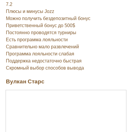
7.2
Плюсы и минусы Jozz
Можно получить бездепозитный бонус
Приветственный бонус до 500$
Постоянно проводятся турниры
Есть программа лояльности
Сравнительно мало развлечений
Программа лояльности слабая
Поддержка недостаточно быстрая
Скромный выбор способов вывода
Вулкан Старс