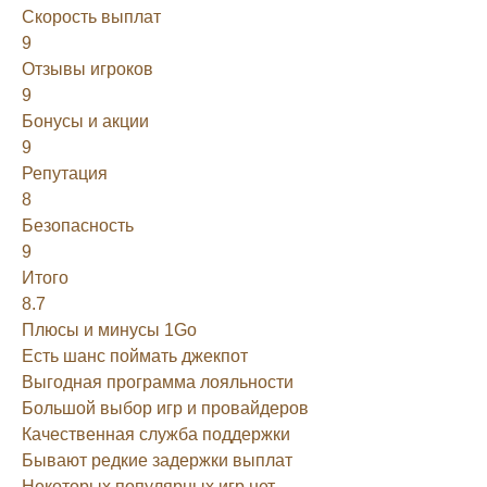
Скорость выплат
9
Отзывы игроков
9
Бонусы и акции
9
Репутация
8
Безопасность
9
Итого
8.7
Плюсы и минусы 1Go
Есть шанс поймать джекпот
Выгодная программа лояльности
Большой выбор игр и провайдеров
Качественная служба поддержки
Бывают редкие задержки выплат
Некоторых популярных игр нет