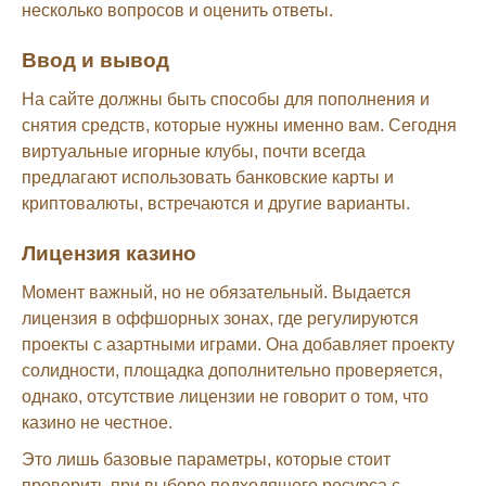
несколько вопросов и оценить ответы.
Ввод и вывод
На сайте должны быть способы для пополнения и
снятия средств, которые нужны именно вам. Сегодня
виртуальные игорные клубы, почти всегда
предлагают использовать банковские карты и
криптовалюты, встречаются и другие варианты.
Лицензия казино
Момент важный, но не обязательный. Выдается
лицензия в оффшорных зонах, где регулируются
проекты с азартными играми. Она добавляет проекту
солидности, площадка дополнительно проверяется,
однако, отсутствие лицензии не говорит о том, что
казино не честное.
Это лишь базовые параметры, которые стоит
проверить при выборе подходящего ресурса с