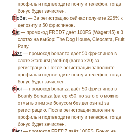
профиль и подтвердите почту и телефон, тогда
бонус будет зачислен.
RioBet
— За регистрацию сейчас получите 225% к
депозиту и 50 фриспинов.
Cat
— промокод FRED7 даёт 100FS (Wager:45) в 3
слотах на выбор: The Dog House, Cleocatra, Fruit
Party.
Jozz
— промокод bonanza даёт 50 фриспинов в
слоте Starburst [NetEnt] (вагер х20) за
регистрацию. После регистрации заполните
профиль и подтвердите почту и телефон, тогда
бонус будет зачислен.
Booi
— промокод bonanza даёт 50 фриспинов в
Bounty Bonanza (вагер х50, но зато его можно
отмыть этим же бонусом без депозита) за
регистрацию. После регистрации заполните
профиль и подтвердите почту и телефон, тогда
бонус будет зачислен.
Kent
— промокод FRED7 даёт 100FS. Бонус на