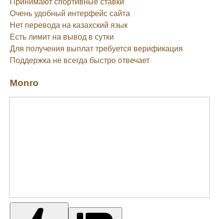
Принимают спортивные ставки
Очень удобный интерфейс сайта
Нет перевода на казахский язык
Есть лимит на вывод в сутки
Для получения выплат требуется верификация
Поддержка не всегда быстро отвечает
Monro