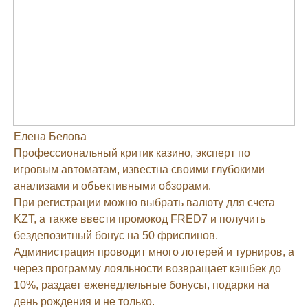
Елена Белова
Профессиональный критик казино, эксперт по
игровым автоматам, известна своими глубокими
анализами и объективными обзорами.
При регистрации можно выбрать валюту для счета
KZT, а также ввести промокод FRED7 и получить
бездепозитный бонус на 50 фриспинов.
Администрация проводит много лотерей и турниров, а
через программу лояльности возвращает кэшбек до
10%, раздает еженедлельные бонусы, подарки на
день рождения и не только.