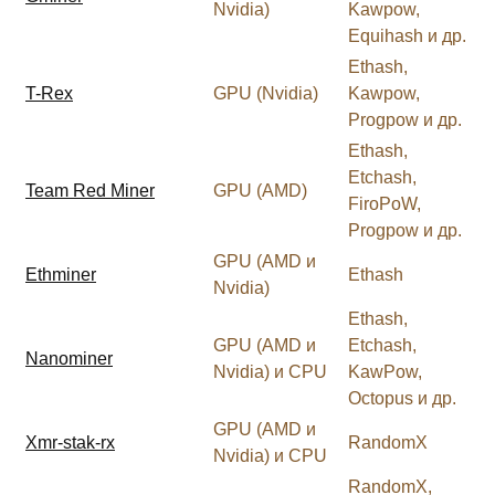
Nvidia)
Kawpow,
Equihash и др.
Ethash,
T-Rex
GPU (Nvidia)
Kawpow,
Progpow и др.
Ethash,
Etchash,
Team Red Miner
GPU (AMD)
FiroPoW,
Progpow и др.
GPU (AMD и
Ethminer
Ethash
Nvidia)
Ethash,
GPU (AMD и
Etchash,
Nanominer
Nvidia) и CPU
KawPow,
Octopus и др.
GPU (AMD и
Xmr-stak-rx
RandomX
Nvidia) и CPU
RandomX,