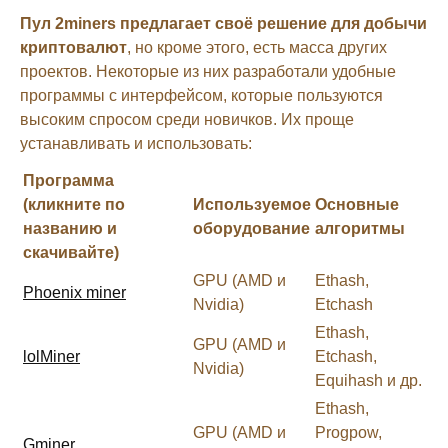
Пул 2miners предлагает своё решение для добычи
криптовалют
, но кроме этого, есть масса других
проектов. Некоторые из них разработали удобные
программы с интерфейсом, которые пользуются
высоким спросом среди новичков. Их проще
устанавливать и использовать:
Программа
(кликните по
Используемое
Основные
названию и
оборудование
алгоритмы
скачивайте)
GPU (AMD и
Ethash,
Phoenix miner
Nvidia)
Etchash
Ethash,
GPU (AMD и
lolMiner
Etchash,
Nvidia)
Equihash и др.
Ethash,
GPU (AMD и
Progpow,
Gminer