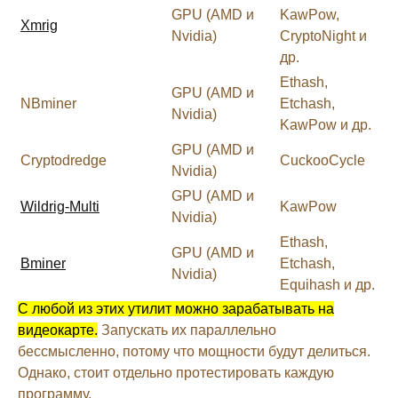
GPU (AMD и
KawPow,
Xmrig
Nvidia)
CryptoNight и
др.
Ethash,
GPU (AMD и
NBminer
Etchash,
Nvidia)
KawPow и др.
GPU (AMD и
Cryptodredge
CuckooCycle
Nvidia)
GPU (AMD и
Wildrig-Multi
KawPow
Nvidia)
Ethash,
GPU (AMD и
Bminer
Etchash,
Nvidia)
Equihash и др.
С любой из этих утилит можно зарабатывать на
видеокарте.
Запускать их параллельно
бессмысленно, потому что мощности будут делиться.
Однако, стоит отдельно протестировать каждую
программу.