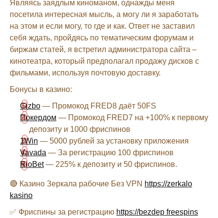
Являясь заядлым киноманом, однажды меня
посетила интересная мысль, а могу ли я заработать
на этом и если могу, то где и как. Ответ не заставил
себя ждать, пройдясь по тематическим форумам и
биржам статей, я встретил администратора сайта –
кинотеатра, который предполагал продажу дисков с
фильмами, используя почтовую доставку.
Бонусы в казино:
Gizbo
— Промокод FRED8 даёт 50FS
Покердом
— Промокод FRED7 на +100% к первому
депозиту и 1000 фриспинов
1Win
— 5000 рублей за установку приложения
Vavada
— За регистрацию 100 фриспинов
RioBet
— 225% к депозиту и 50 фриспинов.
🔴 Казино Зеркала рабочие Без VPN
https://zerkalo
kasino
✅ Фриспины за регистрацию
https://bezdep freespins