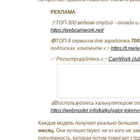
РЕКЛАМА
🚩ТОП-300 вебкам студий - онлайн и
https://webcamwork.net/
🔴ТОП-9 сервисов для заработка
700
подписках, контенте 👉
https://t.me
✅ Регистрируйтесь 👉
CamWork clu
💰Воспользуйтесь калькулятором с
https://webmodel.info/kalkulyator-tokeno
Каждая модель получает реально большие 
месяц
. Они путешествуют, ни от кого не з
популярность, которая потом помогает стр