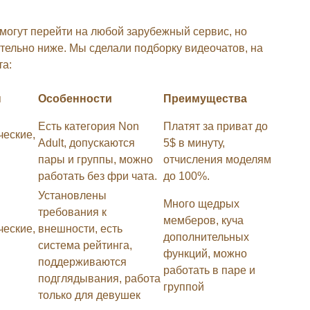
могут перейти на любой зарубежный сервис, но
ительно ниже. Мы сделали подборку видеочатов, на
та:
ы
Особенности
Преимущества
Есть категория Non
Платят за приват до
ческие,
Adult, допускаются
5$ в минуту,
пары и группы, можно
отчисления моделям
работать без фри чата.
до 100%.
Установлены
Много щедрых
требования к
мемберов, куча
ческие,
внешности, есть
дополнительных
система рейтинга,
функций, можно
поддерживаются
работать в паре и
подглядывания, работа
группой
только для девушек