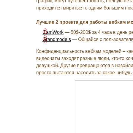
график, могут путешествовать, полную нез
приходится мириться с одним большим нюа
Лучшие 2 проекта для работы вебкам м
CamWork
— 50$-200$ за 4 часа в день р
Grandmodels
— Общайся с пользователям
Конфиденциальность вебкам моделей – как
видеочаты заходят разные люди, кто-то хо
девушкой. Другие превращаются в назойли
просто пытаются насолить за какое-нибудь 