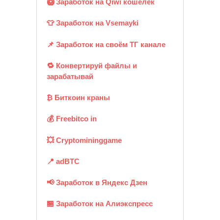
🥝 Заработок на Qiwi кошелёк
👕 Заработок на Vsemayki
📌 Заработок на своём ТГ канале
🔁 Конвертируй файлы и
зарабатывай
₿ Биткоин краны
💰 Freebitco in
💥 Cryptomininggame
📍 adBTC
📢 Заработок в Яндекс Дзен
🏪 Заработок на Алиэкспресс