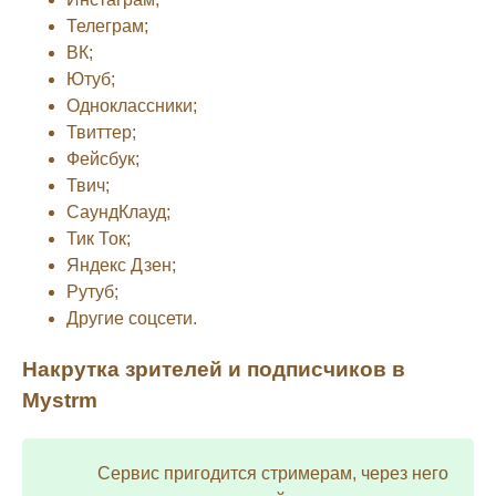
Телеграм;
ВК;
Ютуб;
Одноклассники;
Твиттер;
Фейсбук;
Твич;
СаундКлауд;
Тик Ток;
Яндекс Дзен;
Рутуб;
Другие соцсети.
Накрутка зрителей и подписчиков в
Mystrm
Сервис пригодится стримерам, через него