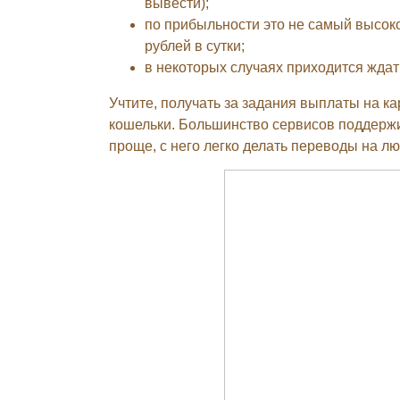
вывести);
по прибыльности это не самый высок
рублей в сутки;
в некоторых случаях приходится ждать
Учтите, получать за задания выплаты на к
кошельки. Большинство сервисов поддер
проще, с него легко делать переводы на л