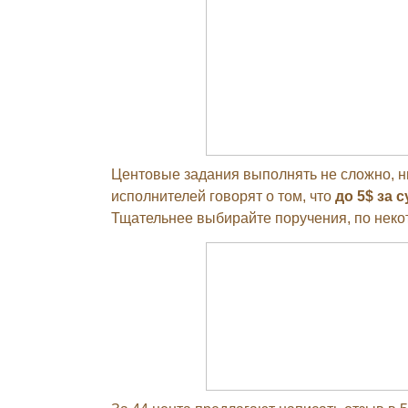
Центовые задания выполнять не сложно, 
исполнителей говорят о том, что
до 5$ за с
Тщательнее выбирайте поручения, по неко