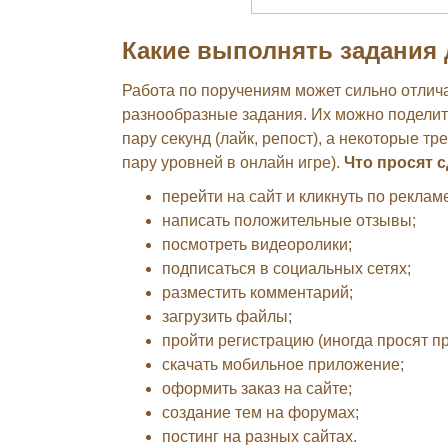
Какие выполнять задания 
Работа по поручениям может сильно отлича
разнообразные задания. Их можно поделит
пару секунд (лайк, репост), а некоторые т
пару уровней в онлайн игре).
Что просят 
перейти на сайт и кликнуть по реклам
написать положительные отзывы;
посмотреть видеоролики;
подписаться в социальных сетях;
разместить комментарий;
загрузить файлы;
пройти регистрацию (иногда просят п
скачать мобильное приложение;
оформить заказ на сайте;
создание тем на форумах;
постинг на разных сайтах.