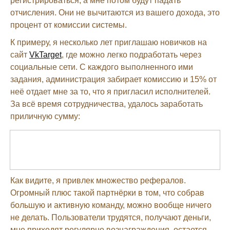
регистрироваться, а мне потом будут падать
отчисления. Они не вычитаются из вашего дохода, это
процент от комиссии системы.
К примеру, я несколько лет приглашаю новичков на
сайт
VkTarget
, где можно легко подработать через
социальные сети. С каждого выполненного ими
задания, администрация забирает комиссию и 15% от
неё отдает мне за то, что я пригласил исполнителей.
За всё время сотрудничества, удалось заработать
приличную сумму:
Как видите, я привлек множество рефералов.
Огромный плюс такой партнёрки в том, что собрав
большую и активную команду, можно вообще ничего
не делать. Пользователи трудятся, получают деньги,
мне приходят регулярно вознаграждения, остается