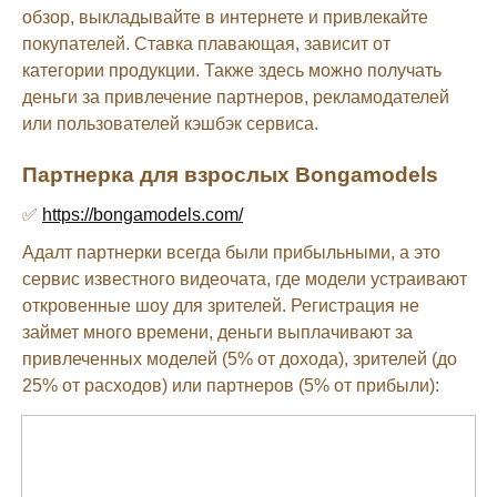
обзор, выкладывайте в интернете и привлекайте
покупателей. Ставка плавающая, зависит от
категории продукции. Также здесь можно получать
деньги за привлечение партнеров, рекламодателей
или пользователей кэшбэк сервиса.
Партнерка для взрослых Bongamodels
✅
https://bongamodels.com/
Адалт партнерки всегда были прибыльными, а это
сервис известного видеочата, где модели устраивают
откровенные шоу для зрителей. Регистрация не
займет много времени, деньги выплачивают за
привлеченных моделей (5% от дохода), зрителей (до
25% от расходов) или партнеров (5% от прибыли):