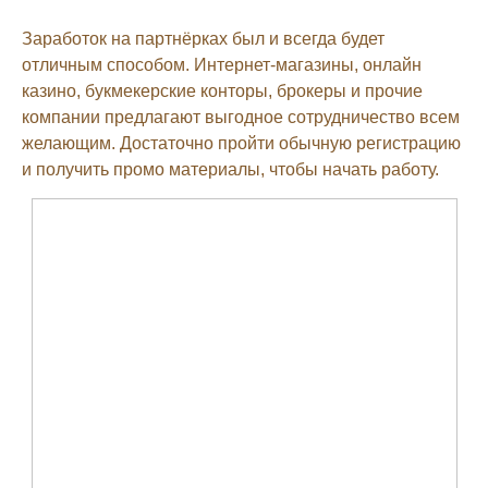
Заработок на партнёрках был и всегда будет
отличным способом. Интернет-магазины, онлайн
казино, букмекерские конторы, брокеры и прочие
компании предлагают выгодное сотрудничество всем
желающим. Достаточно пройти обычную регистрацию
и получить промо материалы, чтобы начать работу.