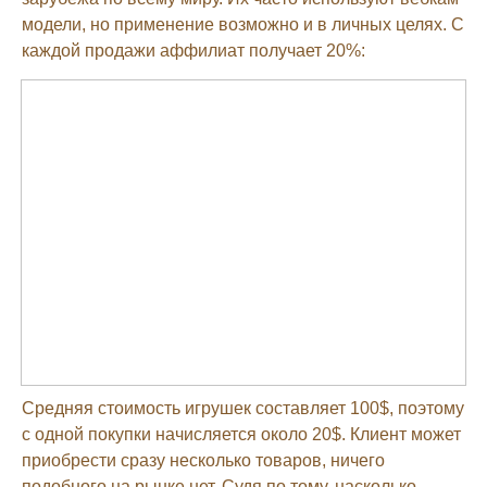
модели, но применение возможно и в личных целях. С
каждой продажи аффилиат получает 20%:
Средняя стоимость игрушек составляет 100$, поэтому
с одной покупки начисляется около 20$. Клиент может
приобрести сразу несколько товаров, ничего
подобного на рынке нет. Судя по тому, насколько