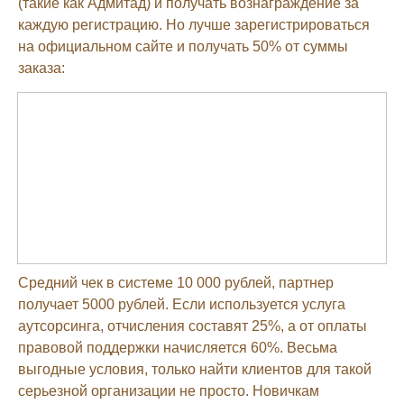
(такие как Адмитад) и получать вознаграждение за
каждую регистрацию. Но лучше зарегистрироваться
на официальном сайте и получать 50% от суммы
заказа:
Средний чек в системе 10 000 рублей, партнер
получает 5000 рублей. Если используется услуга
аутсорсинга, отчисления составят 25%, а от оплаты
правовой поддержки начисляется 60%. Весьма
выгодные условия, только найти клиентов для такой
серьезной организации не просто. Новичкам