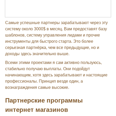
Самые успешные партнеры зарабатывают через эту
систему около 3000$ в месяц. Вам предоставят базу
шаблонов, систему управления лидами и прочие
инструменты для быстрого старта. Это более
серьезная партнёрка, чем все предыдущие, но и
доходы здесь значительно выше.
Всеми этими проектами я сам активно пользуюсь,
стабильно получаю выплаты. Они подойдут
начинающим, хотя здесь зарабатывают и настоящие
профессионалы. Принцип везде один, а
вознаграждения самые высокие.
Партнерские программы
интернет магазинов