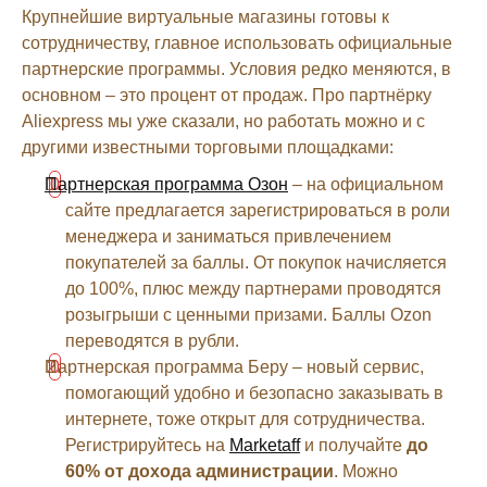
Крупнейшие виртуальные магазины готовы к
сотрудничеству, главное использовать официальные
партнерские программы. Условия редко меняются, в
основном – это процент от продаж. Про партнёрку
Aliexpress мы уже сказали, но работать можно и с
другими известными торговыми площадками:
Партнерская программа Озон
– на официальном
сайте предлагается зарегистрироваться в роли
менеджера и заниматься привлечением
покупателей за баллы. От покупок начисляется
до 100%, плюс между партнерами проводятся
розыгрыши с ценными призами. Баллы Ozon
переводятся в рубли.
Партнерская программа Беру – новый сервис,
помогающий удобно и безопасно заказывать в
интернете, тоже открыт для сотрудничества.
Регистрируйтесь на
Marketaff
и получайте
до
60% от дохода администрации
. Можно