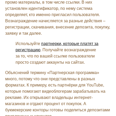
промо материалы, в том числе ссылки. В них
установлен идентификатор, по нему система
определяет, кто именно пригласил пользователя.
Вознаграждение начисляется за разные действия –
регистрации, скачивания, внесение депозита, покупку,
заявку и так далее.
Используйте
партнерки, которые платят за
регистрацию
. Получайте вознаграждение
за то, что по вашей ссылке пользователи
просто создают аккаунты на сайтах.
Объяснений термину «Партнерская программа»
много, потому что они представлены в разных
форматах. К примеру, есть партнёрки для YouTube,
которые помогают видеоблогерам зарабатывать на
рекламе. Их открывают владельцы интернет-
магазинов и отдают процент от покупок. А
букмекерские конторы готовы поделиться депозитами