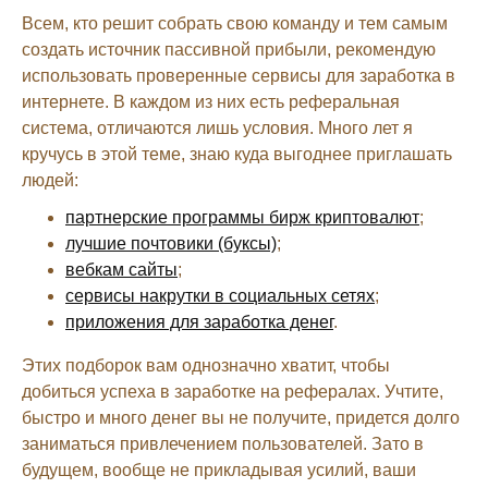
Всем, кто решит собрать свою команду и тем самым
создать источник пассивной прибыли, рекомендую
использовать проверенные сервисы для заработка в
интернете. В каждом из них есть реферальная
система, отличаются лишь условия. Много лет я
кручусь в этой теме, знаю куда выгоднее приглашать
людей:
партнерские программы бирж криптовалют
;
лучшие почтовики (буксы)
;
вебкам сайты
;
сервисы накрутки в социальных сетях
;
приложения для заработка денег
.
Этих подборок вам однозначно хватит, чтобы
добиться успеха в заработке на рефералах. Учтите,
быстро и много денег вы не получите, придется долго
заниматься привлечением пользователей. Зато в
будущем, вообще не прикладывая усилий, ваши