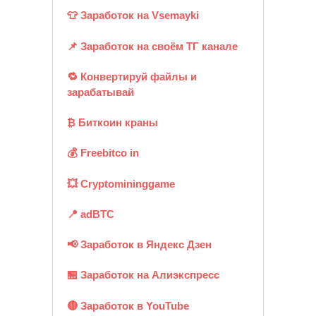
👕 Заработок на Vsemayki
📌 Заработок на своём ТГ канале
🔁 Конвертируй файлы и
зарабатывай
₿ Биткоин краны
💰 Freebitco in
💥 Cryptomininggame
📍 adBTC
📢 Заработок в Яндекс Дзен
🏪 Заработок на Алиэкспресс
🔴 Заработок в YouTube