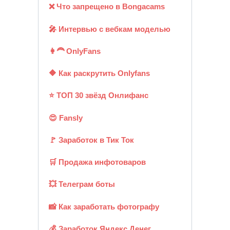
❌ Что запрещено в Bongacams
🎤 Интервью с вебкам моделью
👩‍🦰 OnlyFans
🔶 Как раскрутить Onlyfans
⭐ ТОП 30 звёзд Онлифанс
😍 Fansly
🚩 Заработок в Тик Ток
🛒 Продажа инфотоваров
💥 Телеграм боты
📸 Как заработать фотографу
💰 Заработок Яндекс Денег