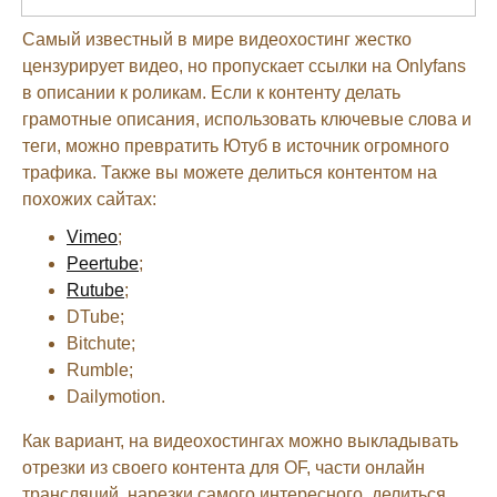
Самый известный в мире видеохостинг жестко
цензурирует видео, но пропускает ссылки на Onlyfans
в описании к роликам. Если к контенту делать
грамотные описания, использовать ключевые слова и
теги, можно превратить Ютуб в источник огромного
трафика. Также вы можете делиться контентом на
похожих сайтах:
Vimeo
;
Peertube
;
Rutube
;
DTube;
Bitchute;
Rumble;
Dailymotion.
Как вариант, на видеохостингах можно выкладывать
отрезки из своего контента для OF, части онлайн
трансляций, нарезки самого интересного, делиться