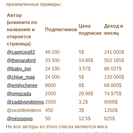
приземленные примеры:
Автор
(кликните по
Цена
Доход в
названию и
Подписчиков
подписки
месяц
откроется
страница)
@capriceg92
48 200
5$
241 000$
@thenaraford
33 500
14.99$
502 165$
@baby_lon
24 100
3.57$
86 037$
@chloe_mae
24 000
5$
120 000$
@emilycheree
8600
8$
68 800$
@omgzada
2500
29.99$
74 975$
@zaddyproblems
2500
3.2$
8000$
@xxxlittlekittenn
450
3$
1350$
@misssqvip
50
12.5$
625$
Не все авторы из этого списка являются мега