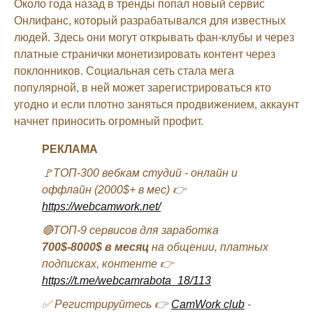
Около года назад в тренды попал новый сервис
Онлифанс, который разрабатывался для известных
людей. Здесь они могут открывать фан-клубы и через
платные странички монетизировать контент через
поклонников. Социальная сеть стала мега
популярной, в ней может зарегистрироваться кто
угодно и если плотно заняться продвижением, аккаунт
начнет приносить огромный профит.
РЕКЛАМА
🚩ТОП-300 вебкам студий - онлайн и
оффлайн (2000$+ в мес) 👉
https://webcamwork.net/
🔴ТОП-9 сервисов для заработка
700$-8000$ в месяц
на общении, платных
подписках, контенте 👉
https://t.me/webcamrabota_18/113
✅ Регистрируйтесь 👉
CamWork club
-