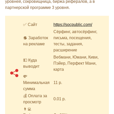
уровней, сокровищница, биржа рефералов, а в
партнерской программе 3 уровня.
✅ Сайт
https://socpublic.com/
Сёрфинг, автосёрфинг,
💲 Заработок
письма, посещения,
на рекламе
тесты, задания,
расширение
Вебмани, Юмани, Киви,
💵 Куда
Пэйер, Перфект Мани,
выводит
карта
💸
Минимальная
11 р.
сумма
💰 Оплата за
0.01 р.
просмотр
👨‍💻