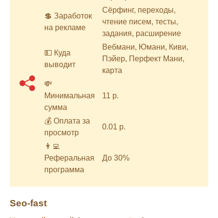
Сёрфинг, переходы,
💲 Заработок
чтение писем, тесты,
на рекламе
задания, расширение
Вебмани, Юмани, Киви,
💵 Куда
Пэйер, Перфект Мани,
выводит
карта
💸
Минимальная
11 р.
сумма
💰 Оплата за
0.01 р.
просмотр
👨‍💻
Реферальная
До 30%
программа
Seo-fast