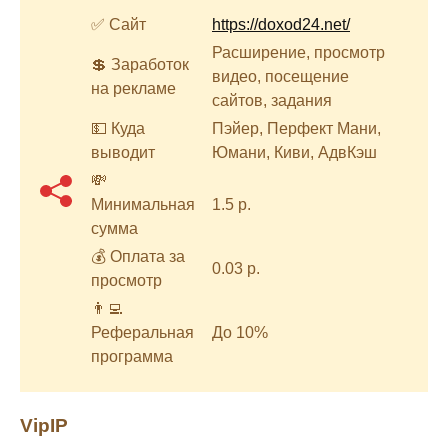
✅ Сайт
https://doxod24.net/
Расширение, просмотр
💲 Заработок
видео, посещение
на рекламе
сайтов, задания
💵 Куда
Пэйер, Перфект Мани,
выводит
Юмани, Киви, АдвКэш
💸
Минимальная
1.5 р.
сумма
💰 Оплата за
0.03 р.
просмотр
👨‍💻
Реферальная
До 10%
программа
VipIP