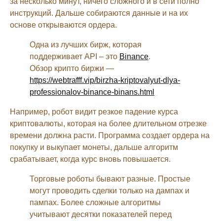
за несколько минут, ничего сложного и в сети полно
инструкций. Дальше собираются данные и на их
основе открываются ордера.
Одна из лучших бирж, которая
поддерживает API – это
Binance
.
Обзор крипто биржи —
https://webtrafff.vip/birzha-kriptovalyut-dlya-
professionalov-binance-binans.html
Например, робот видит резкое падение курса
криптовалюты, которая на более длительном отрезке
времени должна расти. Программа создает ордера на
покупку и выкупает монеты, дальше алгоритм
срабатывает, когда курс вновь повышается.
Торговые роботы бывают разные. Простые
могут проводить сделки только на дампах и
пампах. Более сложные алгоритмы
учитывают десятки показателей перед