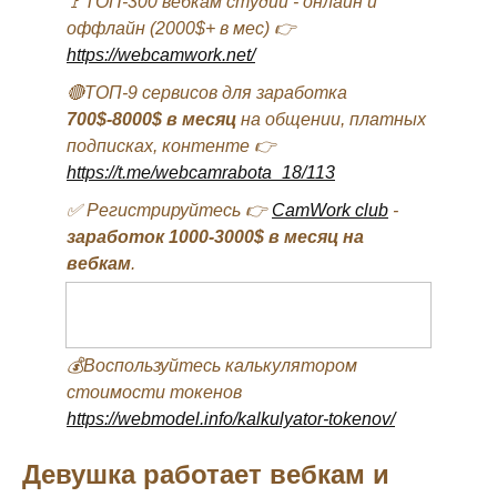
🚩ТОП-300 вебкам студий - онлайн и
оффлайн (2000$+ в мес) 👉
https://webcamwork.net/
🔴ТОП-9 сервисов для заработка
700$-8000$ в месяц
на общении, платных
подписках, контенте 👉
https://t.me/webcamrabota_18/113
✅ Регистрируйтесь 👉
CamWork club
-
заработок 1000-3000$ в месяц на
вебкам
.
💰Воспользуйтесь калькулятором
стоимости токенов
https://webmodel.info/kalkulyator-tokenov/
Девушка работает вебкам и