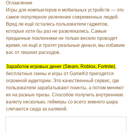
Оглавление
Игры для компьютеров и мобильных устройств — это
самое популярное увлечение современных людей.
Вряд ли ещё остались пользователи гаджетов,
которые хотя бы раз не развлекались. Самые
преданные поклонники не только весело проводят
время, но ещё и тратят реальные деньги, мы избавим
вас от лишних расходов.
Заработок игровых денег (Steam, Roblox, Fortnite)
,
бесплатные скины и игры от GameKit пригодятся
огромной аудитории. Это качественный сервис, где
пользователи зарабатывают поинты, а потом меняют
их на разные призы. Способов получить внутреннюю
валюту несколько, геймеры со всего земного шара
слетаются сюда за халявой.