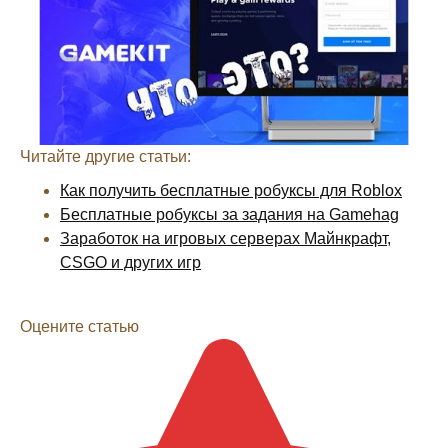
Читайте другие статьи:
Как получить бесплатные робуксы для Roblox
Бесплатные робуксы за задания на Gamehag
Заработок на игровых серверах Майнкрафт,
CSGO и других игр
Оцените статью