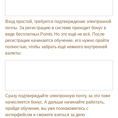
Вход простой, требуется подтверждение электронной
почты. За регистрацию в системе приходит бонус в
виде бесплатных Points. Но это ещё не всё. После
регистрации начинается обучение, его нужно пройти
полностью, чтобы забрать ещё немного внутренней
валюты:
Сразу подтверждайте электронную почту, за это тоже
начисляется бонус. А дальше начинайте работать,
пройдя обучение, вы уже познакомитесь с
интерфейсом и сможете взяться за дело