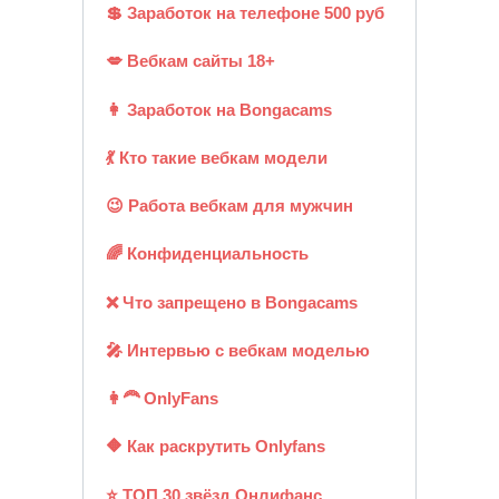
💲 Заработок на телефоне 500 руб
💋 Вебкам сайты 18+
👩 Заработок на Bongacams
💃 Кто такие вебкам модели
😉 Работа вебкам для мужчин
🌈 Конфиденциальность
❌ Что запрещено в Bongacams
🎤 Интервью с вебкам моделью
👩‍🦰 OnlyFans
🔶 Как раскрутить Onlyfans
⭐ ТОП 30 звёзд Онлифанс