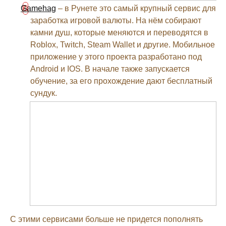
Gamehag
– в Рунете это самый крупный сервис для
заработка игровой валюты. На нём собирают
камни душ, которые меняются и переводятся в
Roblox, Twitch, Steam Wallet и другие. Мобильное
приложение у этого проекта разработано под
Android и IOS. В начале также запускается
обучение, за его прохождение дают бесплатный
сундук.
С этими сервисами больше не придется пополнять