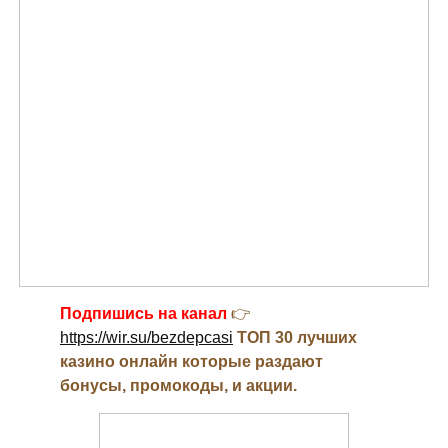
Подпишись на канал
👉
https://wir.su/bezdepcasi
ТОП 30 лучших
казино онлайн которые раздают
бонусы, промокоды, и акции.