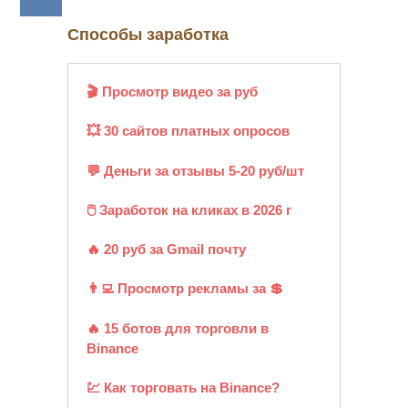
Способы заработка
🎬 Просмотр видео за руб
💥 30 сайтов платных опросов
💬 Деньги за отзывы 5-20 руб/шт
🖱️ Заработок на кликах в 2026 г
🔥 20 руб за Gmail почту
👨‍💻 Просмотр рекламы за 💲
🔥 15 ботов для торговли в
Binance
💹 Как торговать на Binance?