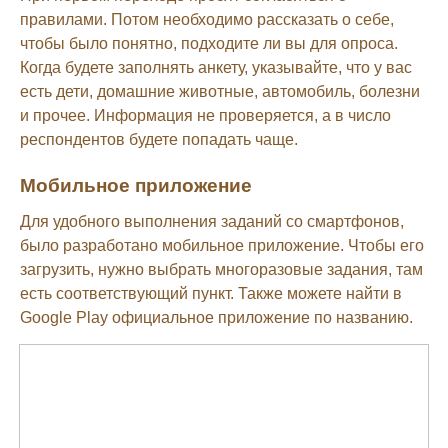
правилами. Потом необходимо рассказать о себе,
чтобы было понятно, подходите ли вы для опроса.
Когда будете заполнять анкету, указывайте, что у вас
есть дети, домашние животные, автомобиль, болезни
и прочее. Информация не проверяется, а в число
респондентов будете попадать чаще.
Мобильное приложение
Для удобного выполнения заданий со смартфонов,
было разработано мобильное приложение. Чтобы его
загрузить, нужно выбрать многоразовые задания, там
есть соответствующий пункт. Также можете найти в
Google Play официальное приложение по названию.