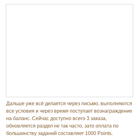
Дальше уже всё делается через письмо, выполняются
все условия и через время поступает вознаграждение
на баланс. Сейчас доступно всего 3 заказа,
обновляется раздел не так часто, зато оплата по
большинству заданий составляет 1000 Points.