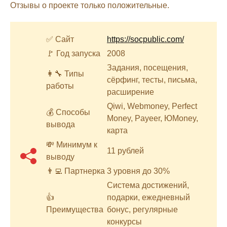
Отзывы о проекте только положительные.
✅ Сайт
https://socpublic.com/
🚩 Год запуска
2008
Задания, посещения,
👩‍🔧 Типы
сёрфинг, тесты, письма,
работы
расширение
Qiwi, Webmoney, Perfect
💰 Способы
Money, Payeer, ЮMoney,
вывода
карта
💸 Минимум к
11 рублей
выводу
👨‍💻 Партнерка
3 уровня до 30%
Система достижений,
👍
подарки, ежедневный
Преимущества
бонус, регулярные
конкурсы