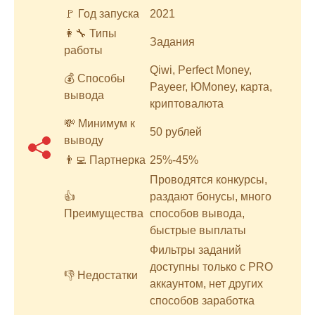
🚩 Год запуска
2021
👩‍🔧 Типы
Задания
работы
Qiwi, Perfect Money,
💰 Способы
Payeer, ЮMoney, карта,
вывода
криптовалюта
💸 Минимум к
50 рублей
выводу
👨‍💻 Партнерка
25%-45%
Проводятся конкурсы,
👍
раздают бонусы, много
Преимущества
способов вывода,
быстрые выплаты
Фильтры заданий
доступны только с PRO
👎 Недостатки
аккаунтом, нет других
способов заработка