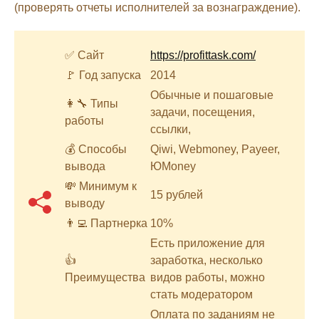
(проверять отчеты исполнителей за вознаграждение).
✅ Сайт
https://profittask.com/
🚩 Год запуска
2014
Обычные и пошаговые
👩‍🔧 Типы
задачи, посещения,
работы
ссылки,
💰 Способы
Qiwi, Webmoney, Payeer,
вывода
ЮMoney
💸 Минимум к
15 рублей
выводу
👨‍💻 Партнерка
10%
Есть приложение для
👍
заработка, несколько
Преимущества
видов работы, можно
стать модератором
Оплата по заданиям не