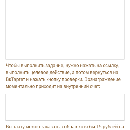
Чтобы выполнить задание, нужно нажать на ссылку,
выполнить целевое действие, а потом вернуться на
ВкТаргет и нажать кнопку проверки. Вознаграждение
моментально приходит на внутренний счет:
Выплату можно заказать, собрав хотя бы 15 рублей на