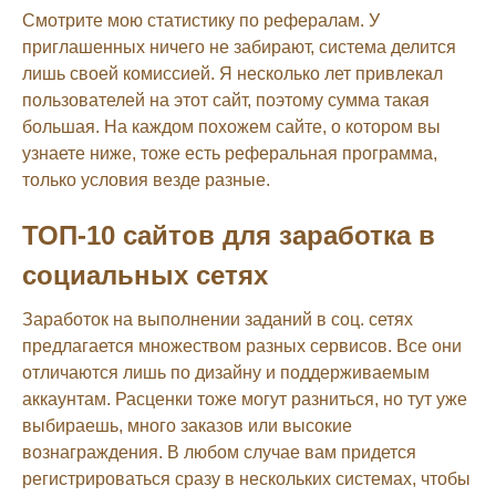
Смотрите мою статистику по рефералам. У
приглашенных ничего не забирают, система делится
лишь своей комиссией. Я несколько лет привлекал
пользователей на этот сайт, поэтому сумма такая
большая. На каждом похожем сайте, о котором вы
узнаете ниже, тоже есть реферальная программа,
только условия везде разные.
ТОП-10 сайтов для заработка в
социальных сетях
Заработок на выполнении заданий в соц. сетях
предлагается множеством разных сервисов. Все они
отличаются лишь по дизайну и поддерживаемым
аккаунтам. Расценки тоже могут разниться, но тут уже
выбираешь, много заказов или высокие
вознаграждения. В любом случае вам придется
регистрироваться сразу в нескольких системах, чтобы