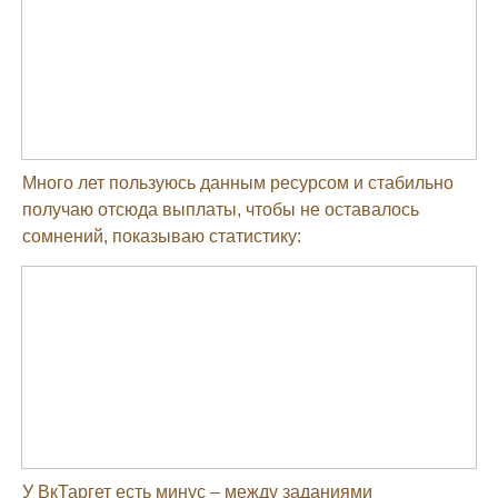
Много лет пользуюсь данным ресурсом и стабильно
получаю отсюда выплаты, чтобы не оставалось
сомнений, показываю статистику:
У ВкТаргет есть минус – между заданиями