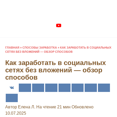
Перейти
к
содержанию
ГЛАВНАЯ
»
СПОСОБЫ ЗАРАБОТКА
»
КАК ЗАРАБОТАТЬ В СОЦИАЛЬНЫХ
СЕТЯХ БЕЗ ВЛОЖЕНИЙ — ОБЗОР СПОСОБОВ
Как заработать в социальных
сетях без вложений — обзор
способов
Автор
Елена Л.
На чтение
21 мин
Обновлено
10.07.2025