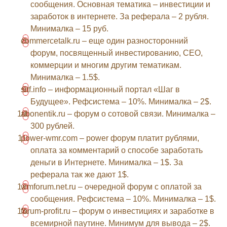
сообщения. Основная тематика – инвестиции и
заработок в интернете. За реферала – 2 рубля.
Минималка – 15 руб.
commercetalk.ru – еще один разносторонний
форум, посвященный инвестированию, СЕО,
коммерции и многим другим тематикам.
Минималка – 1.5$.
sitf.info – информационный портал «Шаг в
Будущее». Рефсистема – 10%. Минималка – 2$.
abonentik.ru – форум о сотовой связи. Минималка –
300 рублей.
power-wmr.com – power форум платит рублями,
оплата за комментарий о способе заработать
деньги в Интернете. Минималка – 1$. За
реферала так же дают 1$.
wmforum.net.ru – очередной форум с оплатой за
сообщения. Рефсистема – 10%. Минималка – 1$.
forum-profit.ru – форум о инвестициях и заработке в
всемирной паутине. Минимум для вывода – 2$.