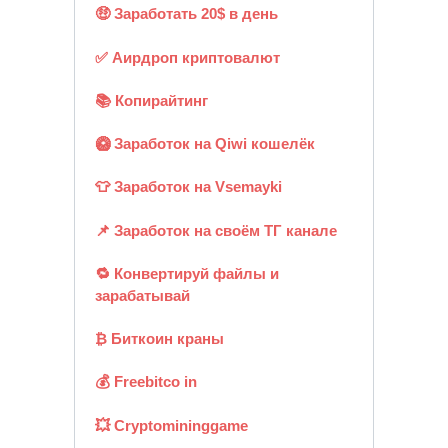
🤑 Заработать 20$ в день
✅ Аирдроп криптовалют
📚 Копирайтинг
🥝 Заработок на Qiwi кошелёк
👕 Заработок на Vsemayki
📌 Заработок на своём ТГ канале
🔁 Конвертируй файлы и
зарабатывай
₿ Биткоин краны
💰 Freebitco in
💥 Cryptomininggame