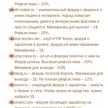
Рефсистема – 10%.
profit-maker.ru – занимательный форум о форексе и
инвестициях в интернете. Народ помогает
начинающим, делится интересными фактами и
просто общается. Минималка для выплат – 1$.
Рефсистема – 20%.
online-biznes.net – клуб-HYIP forum, форум о
заработке в рунете, форум об инвестировании.
Минималка – 1$.
forumycnexa.ru – из url-а форума понятно о чем он.
Форум успеха. Высокая рефсистема – 20%.
Минимум для вывода – 0.8$.
wmking.ru – форум Золотой Король. Минималка для
вывода – 1$. Не плохая рефсистема – 12%.
ls-forum.ru – очередной форум о заработке – работа
и бизнес в сети. Чтобы вывести средства, нужно
набрать 5$.
forumem.com –форум посвящен заработку на