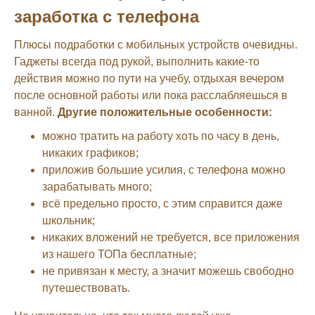
заработка с телефона
Плюсы подработки с мобильных устройств очевидны.
Гаджеты всегда под рукой, выполнить какие-то
действия можно по пути на учебу, отдыхая вечером
после основной работы или пока расслабляешься в
ванной.
Другие положительные особенности:
можно тратить на работу хоть по часу в день,
никаких графиков;
приложив большие усилия, с телефона можно
зарабатывать много;
всё предельно просто, с этим справится даже
школьник;
никаких вложений не требуется, все приложения
из нашего ТОПа бесплатные;
не привязан к месту, а значит можешь свободно
путешествовать.