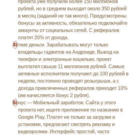
проекта уже получили более 150 миллионов
рублей, но в среднем выходит около 350 рублей
в месяц (заданий не так много). Предусмотрены
бонусы за активность, обязательно подключайте
аккаунты от социальных сетей. С рефералов
платят 20% от дохода.
Лёгкие деньги. Зарабатывать могут только
владельцы гаджетов на Андроиде. Вывод на
телефон и электронные кошельки, проект
выплатил свыше 11 миллионов рублей. Самые
активные исполнители получают до 100 рублей в
неделю, постоянно проводят розыгрыши, а с
дохода привлеченных рефералов приходит 10%
(им начисляется бонус 2 рубля).
Бонус — Мобильный заработок. Сайта у этого
проекта нет, ищите приложение по названию в
Google Play. Платят не только за загрузки и
установки, предлагают смотреть рекламу и
видеоролики. Интерфейс простой, часто