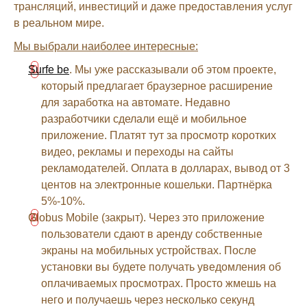
трансляций, инвестиций и даже предоставления услуг
в реальном мире.
Мы выбрали наиболее интересные:
Surfe be
. Мы уже рассказывали об этом проекте,
который предлагает браузерное расширение
для заработка на автомате. Недавно
разработчики сделали ещё и мобильное
приложение. Платят тут за просмотр коротких
видео, рекламы и переходы на сайты
рекламодателей. Оплата в долларах, вывод от 3
центов на электронные кошельки. Партнёрка
5%-10%.
Globus Mobile (закрыт). Через это приложение
пользователи сдают в аренду собственные
экраны на мобильных устройствах. После
установки вы будете получать уведомления об
оплачиваемых просмотрах. Просто жмешь на
него и получаешь через несколько секунд