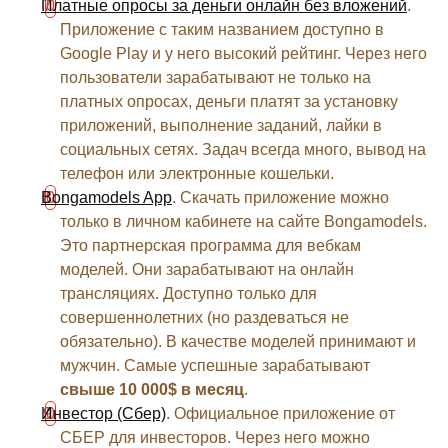
Платные опросы за деньги онлайн без вложений
.
Приложение с таким названием доступно в
Google Play и у него высокий рейтинг. Через него
пользователи зарабатывают не только на
платных опросах, деньги платят за установку
приложений, выполнение заданий, лайки в
социальных сетях. Задач всегда много, вывод на
телефон или электронные кошельки.
Bongamodels App
. Скачать приложение можно
только в личном кабинете на сайте Bongamodels.
Это партнерская программа для вебкам
моделей. Они зарабатывают на онлайн
трансляциях. Доступно только для
совершеннолетних (но раздеваться не
обязательно). В качестве моделей принимают и
мужчин. Самые успешные зарабатывают
свыше 10 000$ в месяц
.
Инвестор (Сбер)
. Официальное приложение от
СБЕР для инвесторов. Через него можно