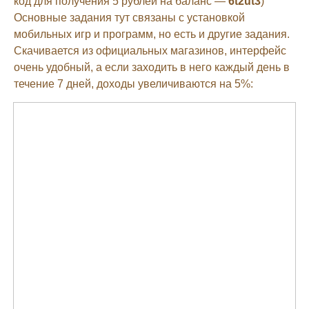
код для получения 5 рублей на баланс —
6t2ut3
)
Основные задания тут связаны с установкой
мобильных игр и программ, но есть и другие задания.
Скачивается из официальных магазинов, интерфейс
очень удобный, а если заходить в него каждый день в
течение 7 дней, доходы увеличиваются на 5%: