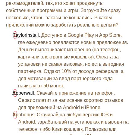
рекламодателей, тех, кто хочет продвинуть
собственные программы и игры. Загружайте сразу
несколько, чтобы заказы не кончались. В каком
приложении можно заработать реальные деньги?
Payforinstall
. Доступно в Google Play и App Store,
где ежедневно появляются новые предложения.
Деньги выплачивают мгновенно (на телефон,
карту или электронные кошельки). Оплата за
установки не самая высокая, но есть выгодная
партнёрка. Отдают 10% от дохода реферала, а
для мотивации за ввод партнерского кода
начисляют 50 монет.
Apperwall
. Скачайте приложение на телефон.
Сервис платит за написание коротких отзывов
для приложений на Android и iPhone
Appbonus. Скачивай на любую версию IOS и
Android, зарабатывай на установках и выводи на
телефон, либо Киви кошелек. Пользователи