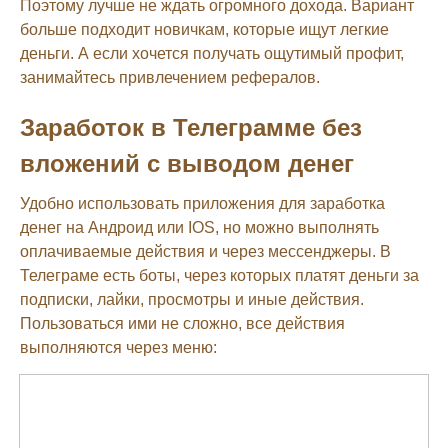
Поэтому лучше не ждать огромного дохода. Вариант
больше подходит новичкам, которые ищут легкие
деньги. А если хочется получать ощутимый профит,
занимайтесь привлечением рефералов.
Заработок в Телеграмме без
вложений с выводом денег
Удобно использовать приложения для заработка
денег на Андроид или IOS, но можно выполнять
оплачиваемые действия и через мессенджеры. В
Телеграме есть боты, через которых платят деньги за
подписки, лайки, просмотры и иные действия.
Пользоваться ими не сложно, все действия
выполняются через меню: