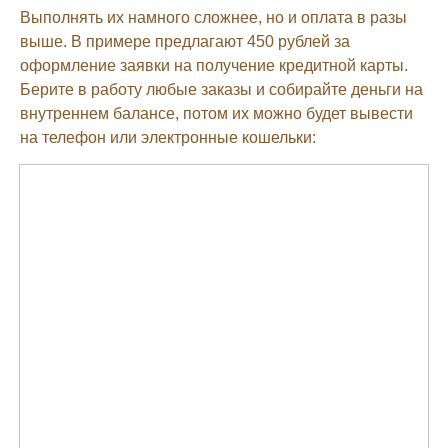
Выполнять их намного сложнее, но и оплата в разы
выше. В примере предлагают 450 рублей за
оформление заявки на получение кредитной карты.
Берите в работу любые заказы и собирайте деньги на
внутреннем балансе, потом их можно будет вывести
на телефон или электронные кошельки: