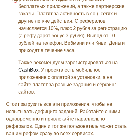
бесплатных приложений, а также партнерские
заказы. Платят за активность в соц. сетях и
другие легкие действия. С рефералов
начисляется 10%, плюс 2 рубля за регистрацию
(а рефу дарят бонус 3 рубля). Вывод от 10
рублей на телефон, Вебмани или Киви. Деньги
приходят в течение часа.
Также рекомендуем зарегистрироваться на
CashBox
. У проекта есть мобильное
приложение с оплатой за установки, а на
сайте платят за разные задания и сёрфинг
сайтов.
Стоит загрузить все эти приложения, чтобы не
испытывать дефицита заданий. Работайте с ними
одновременно и привлекайте параллельно
рефералов. Один и тот же пользователь может стать
вашим рефом сразу во всех сервисах.