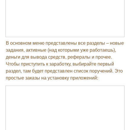
В основном меню представлены все разделы – новые
задания, активные (над которыми уже работаешь),
деньги для вывода средств, рефералы и прочее.
Чтобы приступить к заработку, выбирайте первый
раздел, там будет представлен список поручений. Это
простые заказы на установку приложений: