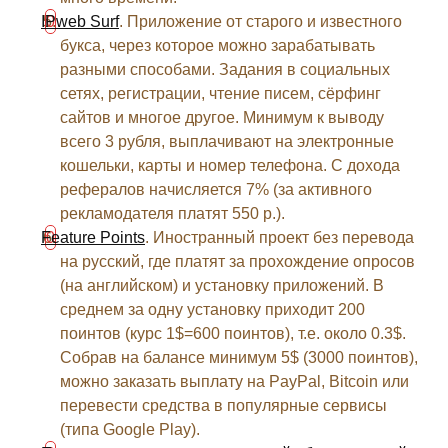
IPweb Surf
. Приложение от старого и известного
букса, через которое можно зарабатывать
разными способами. Задания в социальных
сетях, регистрации, чтение писем, сёрфинг
сайтов и многое другое. Минимум к выводу
всего 3 рубля, выплачивают на электронные
кошельки, карты и номер телефона. С дохода
рефералов начисляется 7% (за активного
рекламодателя платят 550 р.).
Feature Points
. Иностранный проект без перевода
на русский, где платят за прохождение опросов
(на английском) и установку приложений. В
среднем за одну установку приходит 200
поинтов (курс 1$=600 поинтов), т.е. около 0.3$.
Собрав на балансе минимум 5$ (3000 поинтов),
можно заказать выплату на PayPal, Bitcoin или
перевести средства в популярные сервисы
(типа Google Play).