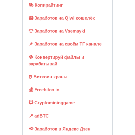
📚 Копирайтинг
🥝 Заработок на Qiwi кошелёк
👕 Заработок на Vsemayki
📌 Заработок на своём ТГ канале
🔁 Конвертируй файлы и
зарабатывай
₿ Биткоин краны
💰 Freebitco in
💥 Cryptomininggame
📍 adBTC
📢 Заработок в Яндекс Дзен