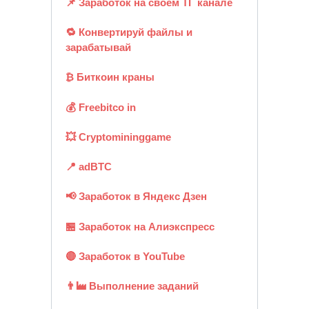
📌 Заработок на своём ТГ канале
🔁 Конвертируй файлы и
зарабатывай
₿ Биткоин краны
💰 Freebitco in
💥 Cryptomininggame
📍 adBTC
📢 Заработок в Яндекс Дзен
🏪 Заработок на Алиэкспресс
🔴 Заработок в YouTube
👨‍🏭 Выполнение заданий