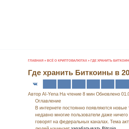
Перейти
к
содержанию
ГЛАВНАЯ
»
ВСЁ О КРИПТОВАЛЮТАХ
»
ГДЕ ХРАНИТЬ БИТКОИН
Где хранить Биткоины в 20
Автор
Al-Yena
На чтение
8 мин
Обновлено
01.
Оглавление
В интернете постоянно появляются новые 
недавно многие пользователи даже ничего 
говорят на федеральных каналах. Тема ак
людей начинает
зарабатывать Bitcoin
.