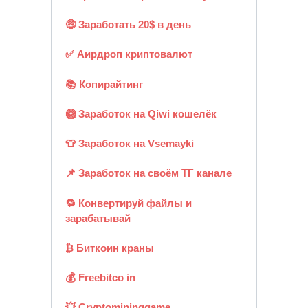
🤑 Заработать 20$ в день
✅ Аирдроп криптовалют
📚 Копирайтинг
🥝 Заработок на Qiwi кошелёк
👕 Заработок на Vsemayki
📌 Заработок на своём ТГ канале
🔁 Конвертируй файлы и
зарабатывай
₿ Биткоин краны
💰 Freebitco in
💥 Cryptomininggame