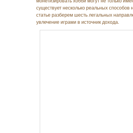
монетизировать хобби могут не только им
существует несколько реальных способов н
статье разберем шесть легальных направле
увлечение играми в источник дохода.