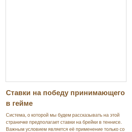
Ставки на победу принимающего
в гейме
Система, о которой мы будем рассказывать на этой
страничке предполагает ставки на брейки в теннисе.
Важным условием является её применение только со