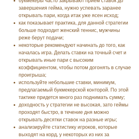
букмекеры часто закрывают прием ставок до
завершения гейма, нужно успевать заранее
открывать пари, когда итак уже ясен исход;
как показывает практика, для данной стратегии
больше подходит женский теннис, мужчины
реже берут подачи;
некоторые рекомендуют начинать до того, как
началась игра. Делать ставки на точный счет и
открывать иные пари с высоким
коэффициентом, чтобы потом догонять в случае
проигрыша;
используйте небольшие ставки, минимум,
предлагаемый букмекерской конторой. По этой
тактике придется много раз поднимать сумму;
доходность у стратегии не высокая, зато геймы
проходят быстро, в течение дня можно
открывать десятки ставок на разные игры;
анализируйте статистику игроков, которые
выходят на корд, у некоторых из них за