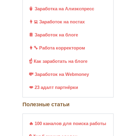
🏮 Заработка на Алиэкспресс
👨‍💻 Заработок на постах
📔 Заработок на блоге
👩‍🔧 Работа корректором
☝ Как заработать на блоге
💸 Заработок на Webmoney
💋 23 адалт партнёрки
Полезные статьи
🔥 100 каналов для поиска работы