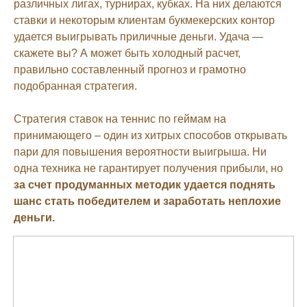
различных лигах, турнирах, кубках. На них делаются
ставки и некоторым клиентам букмекерских контор
удается выигрывать приличные деньги. Удача —
скажете вы? А может быть холодный расчет,
правильно составленный прогноз и грамотно
подобранная стратегия.
Стратегия ставок на теннис по геймам на
принимающего – один из хитрых способов открывать
пари для повышения вероятности выигрыша. Ни
одна техника не гарантирует получения прибыли, но
за счет продуманных методик удается поднять
шанс стать победителем и заработать неплохие
деньги.