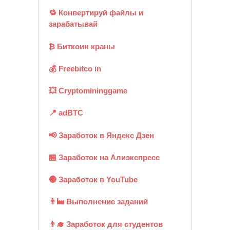
🔁 Конвертируй файлы и
зарабатывай
₿ Биткоин краны
💰 Freebitco in
💥 Cryptomininggame
📍 adBTC
📢 Заработок в Яндекс Дзен
🏪 Заработок на Алиэкспресс
🔴 Заработок в YouTube
👨‍🏭 Выполнение заданий
👨‍🎓 Заработок для студентов