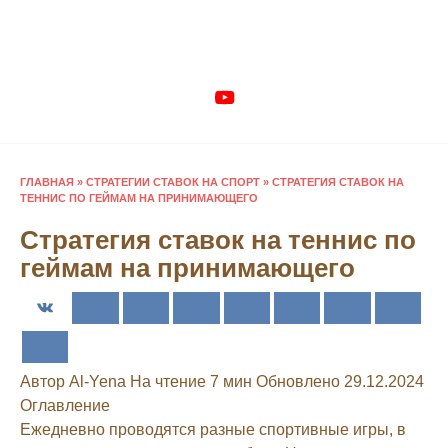
Перейти
к
содержанию
ГЛАВНАЯ
»
СТРАТЕГИИ СТАВОК НА СПОРТ
»
СТРАТЕГИЯ СТАВОК НА
ТЕННИС ПО ГЕЙМАМ НА ПРИНИМАЮЩЕГО
Стратегия ставок на теннис по
геймам на принимающего
Автор
Al-Yena
На чтение
7 мин
Обновлено
29.12.2024
Оглавление
Ежедневно проводятся разные спортивные игры, в