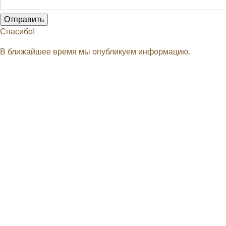
Спасибо!
В ближайшее время мы опубликуем информацию.