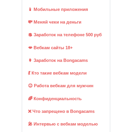
📱 Мобильные приложения
💸 Меняй чеки на деньги
💲 Заработок на телефоне 500 руб
💋 Вебкам сайты 18+
👩 Заработок на Bongacams
💃 Кто такие вебкам модели
😉 Работа вебкам для мужчин
🌈 Конфиденциальность
❌ Что запрещено в Bongacams
🎤 Интервью с вебкам моделью