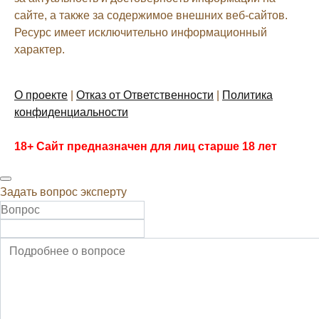
сайте, а также за содержимое внешних веб-сайтов.
Ресурс имеет исключительно информационный
характер.
О проекте
|
Отказ от Ответственности
|
Политика
конфиденциальности
18+ Сайт предназначен для лиц старше 18 лет
Задать вопрос эксперту