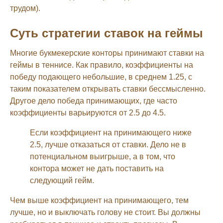
трудом).
Суть стратегии ставок на геймы
Многие букмекерские конторы принимают ставки на
геймы в теннисе. Как правило, коэффициенты на
победу подающего небольшие, в среднем 1.25, с
таким показателем открывать ставки бессмысленно.
Другое дело победа принимающих, где часто
коэффициенты варьируются от 2.5 до 4.5.
Если коэффициент на принимающего ниже
2.5, лучше отказаться от ставки. Дело не в
потенциальном выигрыше, а в том, что
контора может не дать поставить на
следующий гейм.
Чем выше коэффициент на принимающего, тем
лучше, но и выключать голову не стоит. Вы должны