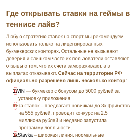
Где открывать ставки на геймы в
теннисе лайв?
Любую стратегию ставок на спорт мы рекомендуем
использовать только на лицензированных
букмекерских конторах. Остальные не вызывают
доверия и слишком часто их пользователи оставляют
отзывы о том, что их счета замораживают, а в
выплатах отказывают.
Сейчас на территории РФ
официально разрешено лишь несколько контор:
1WIN
— букмекер с бонусом до 5000 рублей за
установку приложения
Лига ставок – предлагает новичкам до 3х фрибетов
на 555 рублей, проводит конкурс на 2.5
миллиона рублей и недавно запустила
программу лояльности.
1xStavka
– широкая линия, нормальные