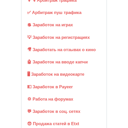
👩‍🔧 Арбитраж трафика
✅ Арбитраж пуш трафика
💲 Заработок на играх
💡 Заработок на регистрациях
🎥 Заработать на отзывах о кино
🤖 Заработок на вводе капчи
🖥️ Заработок на видеокарте
💵 Заработок в Payeer
💢 Работа на форумах
💬 Заработок в соц. сетях
😎 Продажа статей в Etxt