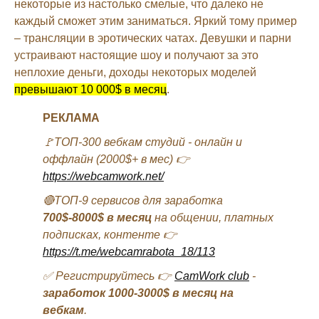
некоторые из настолько смелые, что далеко не
каждый сможет этим заниматься. Яркий тому пример
– трансляции в эротических чатах. Девушки и парни
устраивают настоящие шоу и получают за это
неплохие деньги, доходы некоторых моделей
превышают 10 000$ в месяц
.
РЕКЛАМА
🚩ТОП-300 вебкам студий - онлайн и
оффлайн (2000$+ в мес) 👉
https://webcamwork.net/
🔴ТОП-9 сервисов для заработка
700$-8000$ в месяц
на общении, платных
подписках, контенте 👉
https://t.me/webcamrabota_18/113
✅ Регистрируйтесь 👉
CamWork club
-
заработок 1000-3000$ в месяц на
вебкам
.