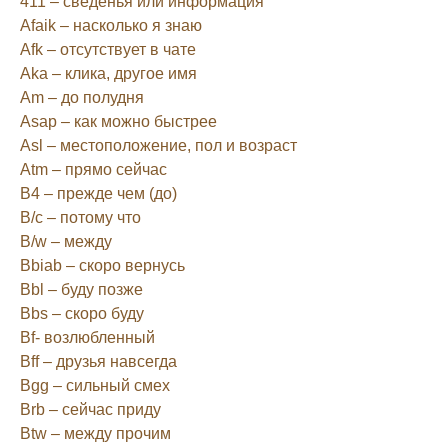
411 – сведенья или информация
Afaik – насколько я знаю
Afk – отсутствует в чате
Aka – клика, другое имя
Am – до полудня
Asap – как можно быстрее
Asl – местоположение, пол и возраст
Atm – прямо сейчас
B4 – прежде чем (до)
B/c – потому что
B/w – между
Bbiab – скоро вернусь
Bbl – буду позже
Bbs – скоро буду
Bf- возлюбленный
Bff – друзья навсегда
Bgg – сильный смех
Brb – сейчас приду
Btw – между прочим