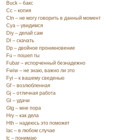
Buck – бакс
Сс – копия
Ctn – не могу говорить в данный момент
Cya – увидимся
Diy – делай сам
Dl – скачать
Dp – двойное проникновение
Fu – пошел ты
Fubar – испорченный безнадежно
Fwiw – не знаю, важно ли это
Fyi – к вашему сведенью
Gf – возлюбленная
Gj – отличная работа
Gl – удачи
Gtg – мне пора
Hry – как дела
Hth – надеюсь это поможет
Iac – в любом случае
Ic – понимаю