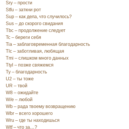
Sry – прости
Stfu – заткни рот
Sup – как дела, что случилось?
Sus – до скорого свидания
Tbc – продолжение следует
Tc – береги себя
Tia – заблаговременная благодарность
Tlc – заботливая, любящая
Tmi – слишком много данных
Ttyl – позже свяжемся
Ty – благодарность
U2 – ты тоже
UR – твой
W8 – ожидайте
W/e – любой
Wb – рада твоему возвращению
Wbr – всего хорошего
Wru – где ты находишься
Wtf – что за…?