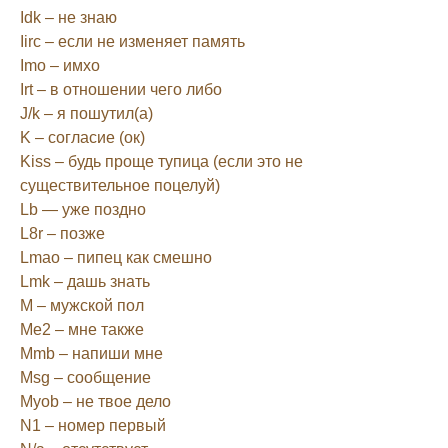
Idk – не знаю
Iirc – если не изменяет память
Imo – имхо
Irt – в отношении чего либо
J/k – я пошутил(а)
K – согласие (ок)
Kiss – будь проще тупица (если это не
существительное поцелуй)
Lb — уже поздно
L8r – позже
Lmao – пипец как смешно
Lmk – дашь знать
M – мужской пол
Me2 – мне также
Mmb – напиши мне
Msg – сообщение
Myob – не твое дело
N1 – номер первый