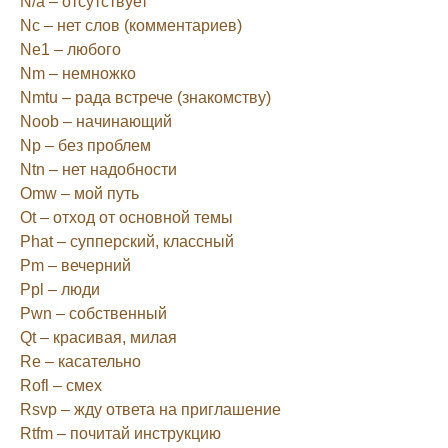
N/a – отсутствует
Nc – нет слов (комментариев)
Ne1 – любого
Nm – немножко
Nmtu – рада встрече (знакомству)
Noob – начинающий
Np – без проблем
Ntn – нет надобности
Omw – мой путь
Ot – отход от основной темы
Phat – супперский, классный
Pm – вечерний
Ppl – люди
Pwn – собственный
Qt – красивая, милая
Re – касательно
Rofl – смех
Rsvp – жду ответа на приглашение
Rtfm – почитай инструкцию