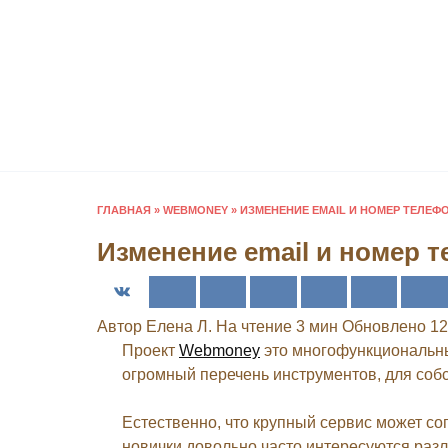
Перейти
к
содержанию
ГЛАВНАЯ
»
WEBMONEY
»
ИЗМЕНЕНИЕ EMAIL И НОМЕР ТЕЛЕФ
Изменение email и номер 
Автор
Елена Л.
На чтение
3 мин
Обновлено
12
Проект
Webmoney
это многофункциональны
огромный перечень инструментов, для соб
Естественно, что крупный сервис может с
новички довольно часто интересуются раз