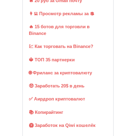
🔥 20 руб за Gmail почту
👨‍💻 Просмотр рекламы за 💲
🔥 15 ботов для торговли в
Binance
💹 Как торговать на Binance?
🔱 ТОП 35 партнерки
🌐 Фриланс за криптовалюту
🤑 Заработать 20$ в день
✅ Аирдроп криптовалют
📚 Копирайтинг
🥝 Заработок на Qiwi кошелёк