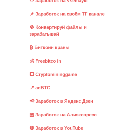
👕 Заработок на Vsemayki
📌 Заработок на своём ТГ канале
🔁 Конвертируй файлы и
зарабатывай
₿ Биткоин краны
💰 Freebitco in
💥 Cryptomininggame
📍 adBTC
📢 Заработок в Яндекс Дзен
🏪 Заработок на Алиэкспресс
🔴 Заработок в YouTube