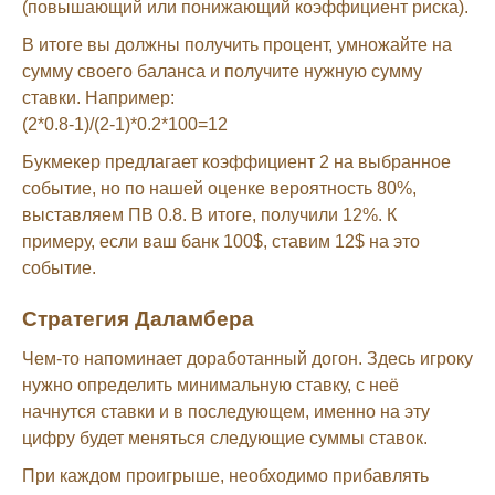
(повышающий или понижающий коэффициент риска).
В итоге вы должны получить процент, умножайте на
сумму своего баланса и получите нужную сумму
ставки. Например:
(2*0.8-1)/(2-1)*0.2*100=12
Букмекер предлагает коэффициент 2 на выбранное
событие, но по нашей оценке вероятность 80%,
выставляем ПВ 0.8. В итоге, получили 12%. К
примеру, если ваш банк 100$, ставим 12$ на это
событие.
Стратегия Даламбера
Чем-то напоминает доработанный догон. Здесь игроку
нужно определить минимальную ставку, с неё
начнутся ставки и в последующем, именно на эту
цифру будет меняться следующие суммы ставок.
При каждом проигрыше, необходимо прибавлять