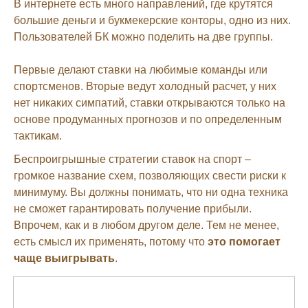
В интернете есть много направлений, где крутятся
большие деньги и букмекерские конторы, одно из них.
Пользователей БК можно поделить на две группы.
Первые делают ставки на любимые команды или
спортсменов. Вторые ведут холодный расчет, у них
нет никаких симпатий, ставки открываются только на
основе продуманных прогнозов и по определенным
тактикам.
Беспроигрышные стратегии ставок на спорт –
громкое название схем, позволяющих свести риски к
минимуму. Вы должны понимать, что ни одна техника
не сможет гарантировать получение прибыли.
Впрочем, как и в любом другом деле. Тем не менее,
есть смысл их применять, потому что
это помогает
чаще выигрывать
.