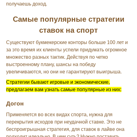
получаешь доход.
Самые популярные стратегии
ставок на спорт
Существуют букмекерские конторы больше 100 лет и
за это время их клиенты успели придумать огромное
множество разных тактик. Действуя по четко
выстроенному плану, шансы на победу
увеличиваются, но они не гарантируют выигрыша.
Стратегии бывают игровые и экономические,
предлагаем вам узнать самые популярные из них:
Догон
Применяется во всех видах спорта, нужна для
перекрытия исходов при неудачной ставке. Это не
беспроигрышная стратегия, для ставок в лайве она
подходит идеально. В чем суть? Нужно поставить