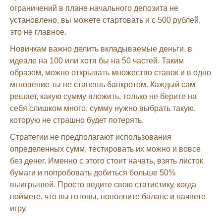
ограничений в плане начального депозита не
установлено, вы можете стартовать и с 500 рублей,
это не главное.
Новичкам важно делить вкладываемые деньги, в
идеале на 100 или хотя бы на 50 частей. Таким
образом, можно открывать множество ставок и в одно
мгновение ты не станешь банкротом. Каждый сам
решает, какую сумму вложить, только не берите на
себя слишком много, сумму нужно выбрать такую,
которую не страшно будет потерять.
Стратегии не предполагают использования
определенных сумм, тестировать их можно и вовсе
без денег. Именно с этого стоит начать, взять листок
бумаги и попробовать добиться больше 50%
выигрышей. Просто ведите свою статистику, когда
поймете, что вы готовы, пополните баланс и начнете
игру.