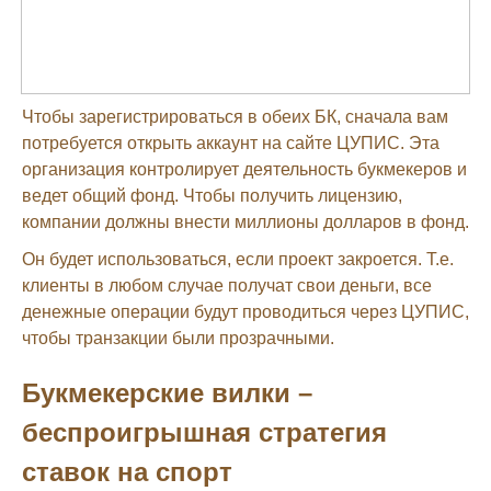
Чтобы зарегистрироваться в обеих БК, сначала вам
потребуется открыть аккаунт на сайте ЦУПИС. Эта
организация контролирует деятельность букмекеров и
ведет общий фонд. Чтобы получить лицензию,
компании должны внести миллионы долларов в фонд.
Он будет использоваться, если проект закроется. Т.е.
клиенты в любом случае получат свои деньги, все
денежные операции будут проводиться через ЦУПИС,
чтобы транзакции были прозрачными.
Букмекерские вилки –
беспроигрышная стратегия
ставок на спорт