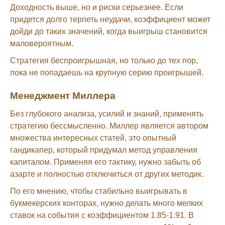
Доходность выше, но и риски серьезнее. Если
придется долго терпеть неудачи, коэффициент может
дойди до таких значений, когда выигрыш становится
маловероятным.
Стратегия беспроигрышная, но только до тех пор,
пока не попадаешь на крупную серию проигрышей.
Менеджмент Миллера
Без глубокого анализа, усилий и знаний, применять
стратегию бессмысленно. Миллер является автором
множества интересных статей, это опытный
гандикапер, который придумал метод управления
капиталом. Применяя его тактику, нужно забыть об
азарте и полностью отключиться от других методик.
По его мнению, чтобы стабильно выигрывать в
букмекерских конторах, нужно делать много мелких
ставок на события с коэффициентом 1.85-1.91. В