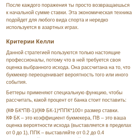
После каждого поражения ты просто возвращаешься
к начальной сумме ставки. Эта экономическая техника
подойдет для любого вида спорта и нередко
используется в азартных играх.
Критерии Келли
Данной стратегией пользуются только настоящие
профессионалы, потому что в ней требуется своя
оценка выбранного исхода. Она рассчитана на то, что
букмекер переоценивает вероятность того или иного
события.
Беттеры применяют специальную функцию, чтобы
рассчитать, какой процент от банка стоит поставить:
(КФ БК*ПВ-1)/(КФ БК-1)*ППК*100= размер ставки.
КФ БК – это коэффициент букмекера, ПВ – это ваша
оценка вероятности исхода (выставляется в пределах
от 0 до 1), ППК – выставляйте от 0.2 до 0.4