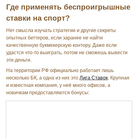
Где применять беспроигрышные
ставки на спорт?
Нет смысла изучать стратегии и другие секреты
опытных беттеров, если заранее не найти
качественную букмекерскую контору. Даже если
удастся что-то выиграть, потом не сможешь вывести
эти деньги.
На территории РФ официально работает лишь
несколько БК, а одна из них это
Лига Ставок
. Крупная
и известная компания, у неё много офисов, а
новичкам предоставляются бонусы: