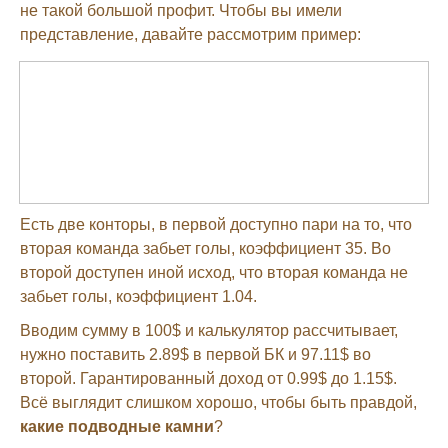
не такой большой профит. Чтобы вы имели
представление, давайте рассмотрим пример:
Есть две конторы, в первой доступно пари на то, что
вторая команда забьет голы, коэффициент 35. Во
второй доступен иной исход, что вторая команда не
забьет голы, коэффициент 1.04.
Вводим сумму в 100$ и калькулятор рассчитывает,
нужно поставить 2.89$ в первой БК и 97.11$ во
второй. Гарантированный доход от 0.99$ до 1.15$.
Всё выглядит слишком хорошо, чтобы быть правдой,
какие подводные камни
?