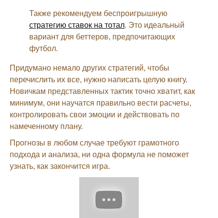
Также рекомендуем беспроигрышную
стратегию ставок на тотал
. Это идеальный
вариант для беттеров, предпочитающих
футбол.
Придумано немало других стратегий, чтобы
перечислить их все, нужно написать целую книгу.
Новичкам представленных тактик точно хватит, как
минимум, они научатся правильно вести расчеты,
контролировать свои эмоции и действовать по
намеченному плану.
Прогнозы в любом случае требуют грамотного
подхода и анализа, ни одна формула не поможет
узнать, как закончится игра.